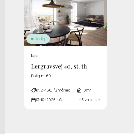
Ledig
Leje
Lergravsvej 40, st. th
Bolig nr. 60
kr. 21.450,-\/måned
110m²
01-10-2026 - G
5 værelser