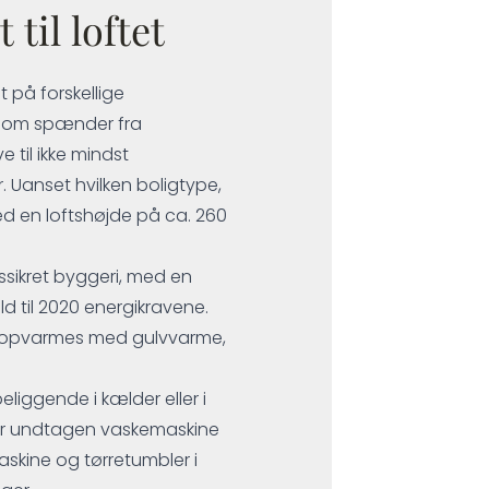
til loftet
t på forskellige
 som spænder fra
 til ikke mindst
 Uanset hvilken boligtype,
d en loftshøjde på ca. 260
ssikret byggeri, med en
ld til 2020 energikravene.
ne opvarmes med gulvvarme,
liggende i kælder eller i
ger undtagen vaskemaskine
askine og tørretumbler i