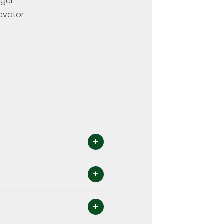
ger.
levator