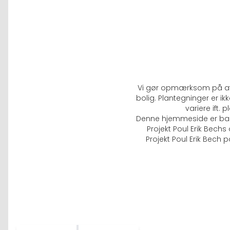
Vi gør opmærksom på at b
bolig. Plantegninger er i
variere ift.
Denne hjemmeside er baser
Projekt Poul Erik Bech
Projekt Poul Erik Bech p