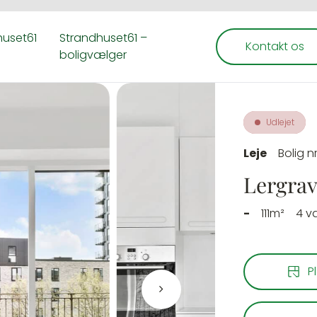
huset61
Strandhuset61 –
Kontakt os
boligvælger
Udlejet
Leje
Bolig n
Lergravs
-
111m²
4 v
P