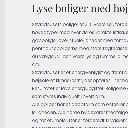
Lyse boliger med højt 
Strandhusets boliger er 3-5 værelser, fordel
hovedtyper med hver deres karakteristika,
gavlboliger over stuelejligheder med forhave
penthouseboligerne med store tagterasser.
du vælger, vil den være lys og rummelig me
cm.
Strandhuset er et energivenligst og fremtid
højisoleret klimaskærm, der opføres i henho
Resultatet er lave energiudgifter. Boliger
som styres individuelt i hvert rum.​
Alle boliger har et depotrum som enten er be
lejligheden. Alle hårde hvidevarer medføl
og tørretumbler. Der er forberedt til vaskem