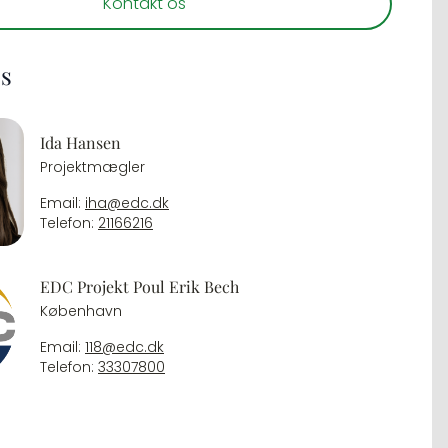
Kontakt os
os
Ida Hansen
Projektmægler
Email:
iha@edc.dk
Telefon:
21166216
EDC Projekt Poul Erik Bech
København
Email:
118@edc.dk
Telefon:
33307800