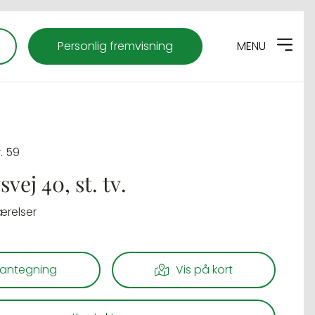
Personlig fremvisning
MENU
r. 59
vej 40, st. tv.
ærelser
lantegning
Vis på kort