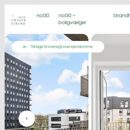
no130
no130 –
Strand
boligvælger
Spring til indhold
Tilbage til oversigt over ejendomme