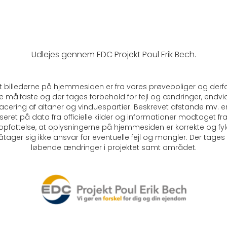
Udlejes gennem EDC Projekt Poul Erik Bech.
illederne på hjemmesiden er fra vores prøveboliger og derfor 
kke målfaste og der tages forbehold for fejl og ændringer, endvi
 placering af altaner og vinduespartier. Beskrevet afstande mv. e
et på data fra officielle kilder og informationer modtaget fr
s opfattelse, at oplysningerne på hjemmesiden er korrekte og 
åtager sig ikke ansvar for eventuelle fejl og mangler. Der tages 
løbende ændringer i projektet samt området.