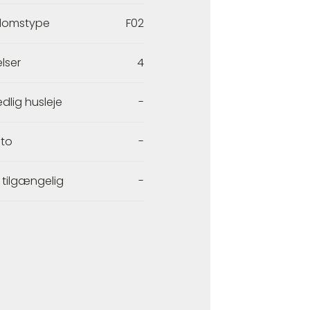
domstype
F02
lser
4
dlig husleje
-
to
-
 tilgængelig
-