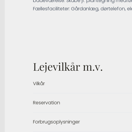
badeværelse. Skabe jf. plantegning medføl
Fællesfaciliteter: Gårdanlæg, dørtelefon, e
Lejevilkår m.v.
Vilkår
Reservation
Forbrugsoplysninger