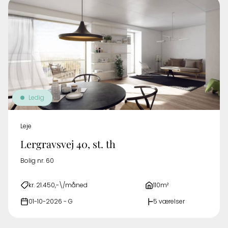
Ledig
Leje
Lergravsvej 40, st. th
Bolig nr. 60
kr. 21.450,-\/måned
110m²
01-10-2026 - G
5 værelser