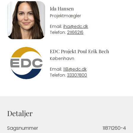
Ida Hansen
Projektmægler
Email:
iha@edc.dk
Telefon:
21166216
EDC Projekt Poul Erik Bech
København
Email:
118@edc.dk
Telefon:
33307800
Detaljer
Sagsnummer
11871260-4